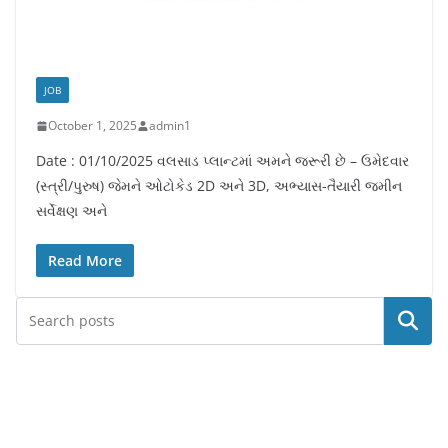
JOB
October 1, 2025
admin1
Date : 01/10/2025 વલસાડ પ્લાન્ટમાં અમને જરૂરી છે – ઉમેદવાર
(સ્ત્રી/પુરુષ) જેમને ઓટોકેડ 2D અને 3D, અભ્યાસ-તૈયારી જમીન
સર્વેક્ષણ અને
Read More
Search