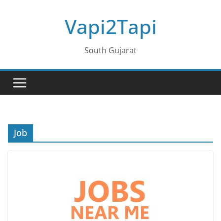
Skip
Vapi2Tapi
to
content
South Gujarat
Job