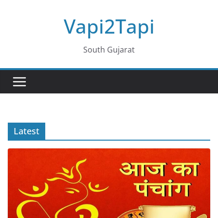
Skip
Vapi2Tapi
to
content
South Gujarat
Latest