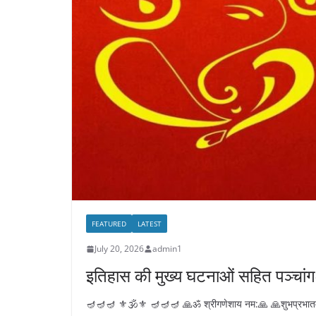
FEATURED
LATEST
July 20, 2026
admin1
इतिहास की मुख्य घटनाओं सहित पञ्चांग-
🪔🪔🪔 ⚜️🕉️⚜️ 🪔🪔🪔 🙏ॐ श्रीगणेशाय नम:🙏 🙏शुभप्रभातम